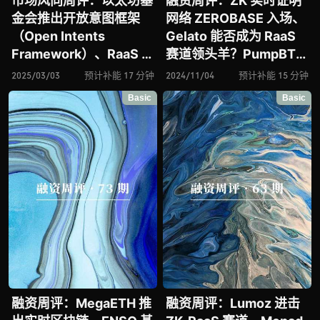
市场风向周评：以太坊基
融资周评：ZK 实时证明
金会推出开放意图框架
网络 ZEROBASE 入场、
（Open Intents
Gelato 能否成为 RaaS
Framework）、RaaS 协
赛道领头羊？PumpBTC
议 AltLayer 推出 AI
进击比特币再质押赛道、
2025/03/03
预计补能 17 分钟
2024/11/04
预计补能 15 分钟
Agent 解决方案
“盲计算” 网络 Nillion 进
Basic
Basic
Autonome、以太坊 L2
击隐私赛道
网络 Metis 宣布进击 AI
赛道
融资周评：MegaETH 推
融资周评：Lumoz 进击