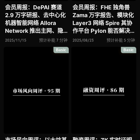
会员周报：DePAI 赛道
会员周报：FHE 独角兽
2.9 万字研报、去中心化
Zama 万字报告、模块化
机器智能网络 Allora
Layer3 网络 Spire 其协
Network 推出主网、隐
作平台 Pylon 能否解决
私区块链 Seismic 能否
应用链碎片化痛点并开启
2025/11/15
预计补能 7 分钟
2025/08/23
预计补能 5 分钟
开启金融级隐私新变革？
L3 互操作新时代？
Basic
Basic