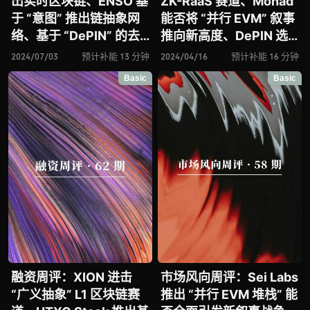
出实时区块链、ENSO 基
ZK-RaaS 赛道、Monad
于 “意图” 推出链抽象网
能否将 “并行 EVM” 叙事
络、基于 “DePIN” 的去
推向新高度、DePIN 选
中心化 ZK 证明网络
手 Uplink 推出去中心化
2024/07/03
预计补能 13 分钟
2024/04/16
预计补能 16 分钟
NovaNet 入场、论 RaaS
无线网络、基于 “意图”
Basic
Basic
基础设施 Conduit、
的跨链拍卖协议 Mayan
Covalent 进击模块化数
入场、L1 网络
据可用性层赛道
Berachain 再获 1 亿美元
融资
融资周评：XION 进击
市场风向周评：Sei Labs
“广义抽象” L1 区块链赛
推出 “并行 EVM 堆栈” 能