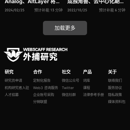
Analog、AltLayer 将再
成独角兽、去中心化期权
质押概念引入 RaaS 赛
协议 Volare Financ 再添
2024/02/25
预计补能 13 分钟
2022/10/25
预计补能 6 分钟
道、EigenLayer 斩获
玩家、3A 级 Web3 游戏
a16z 1 亿美元融资、
Delysium 蓄势待发 …
加载更多
FuzzLand 进击智能合约
安全自动化审计赛道
研究
合作
社交
产品
关于
研究员申请
定制化报告
微信公众号
词库
联络我们
机构研究者入驻
Web3 咨询服务
Twitter
课程
服务协议
人才招募
企业账号采购
微信社群
法律参考手册
隐私政策
分销联盟
媒体资料包