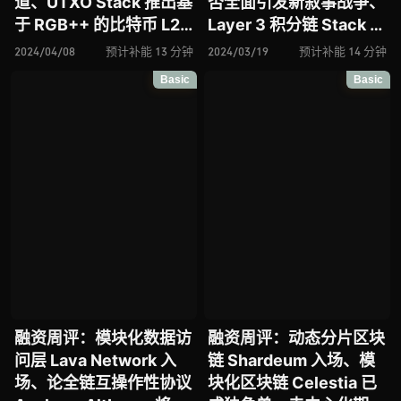
道、UTXO Stack 推出基
否全面引发新叙事战争、
于 RGB++ 的比特币 L2
Layer 3 积分链 Stack 推
启动平台、去中心化云游
出主网有何竞争力、
2024/04/08
预计补能 13 分钟
2024/03/19
预计补能 14 分钟
戏协议 DeepLink
Layer 1 区块链 Nibiru
Basic
Basic
Protocol 入场、Zeus
Chain 推出主网、论
Network 面向 Solana 与
BNB Chain 推出 RaaS
比特币推出通信层、模块
解决方案
化 L2 区块链 Camp
Network 致力于将
Web2 数据引入链上生态
融资周评：模块化数据访
融资周评：动态分片区块
问层 Lava Network 入
链 Shardeum 入场、模
场、论全链互操作性协议
块化区块链 Celestia 已