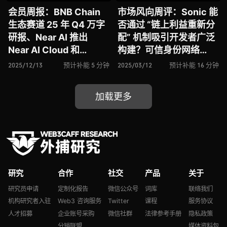
会员周报：BNB Chain
市场风向周评：Sonic 能
生态赛道 25 年 Q4 万字
否通过 “链上利益重新分
研报、Near AI 推出
配” 机制吸引开发者广泛
Near AI Cloud 和
构建？可信身份网络
Private Chat、合规隐私
Trusta.AI 推出兼容人类
2025/12/13
预计补能 5 分钟
2025/03/12
预计补能 16 分钟
协作网络 Canton
与智能体的可信身份框
Network 再获融资
架、去中心化 AI 网络
加载更多
Sahara AI 将迎来重要进
展
研究
合作
社交
产品
关于
研究员申请
定制化报告
微信公众号
词库
联络我们
机构研究者入驻
Web3 咨询服务
Twitter
课程
服务协议
人才招募
企业账号采购
微信社群
法律参考手册
隐私政策
分销联盟
媒体资料包