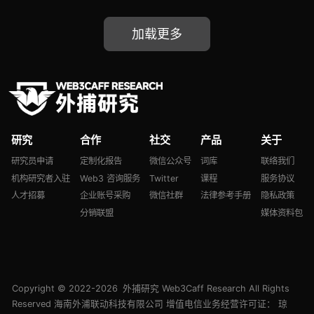
EVM 升级方案 Gravity
EVM、Polyhedra
加载更多
Network 推出去中心化
AI L1 网络 EXPchain 测
试网
研究
合作
社交
产品
关于
研究员申请
定制化报告
微信公众号
词库
联络我们
机构研究者入驻
Web3 咨询服务
Twitter
课程
服务协议
人才招募
企业账号采购
微信社群
法律参考手册
隐私政策
分销联盟
媒体资料包
Copyright © 2022-2026
外捕研究 Web3Caff Research
All Rights
Reserved 海南外浦联动科技有限公司 增值电信业务经营许可证：
琼