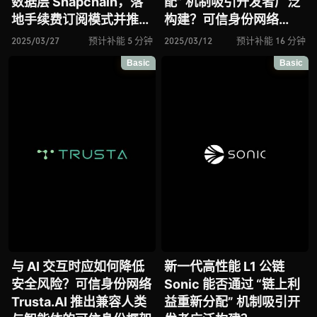
数据层 Snapchain，落
配” 机制吸引开发者广泛
地手续费订阅模式并推动
构建？可信身份网络
Web3 社交进入高速时代
Trusta.AI 推出兼容人类
2025/03/27
预计补能 5 分钟
2025/03/12
预计补能 16 分钟
与智能体的可信身份框
Basic
Basic
架、去中心化 AI 网络
Sahara AI 将迎来重要进
展
与 AI 交互时应如何降低
新一代高性能 L1 公链
安全风险？可信身份网络
Sonic 能否通过 “链上利
Trusta.AI 推出兼容人类
益重新分配” 机制吸引开