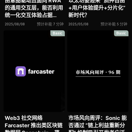
由意图驱动且面向 RWA
以太坊要迎来 “质押自由
的通用交互层，能否利用
+用户体验提升+分片化”
统一化交互体验占据
新时代？
Web3 入口？
2025/08/08
预计补能 7 分钟
2025/05/08
预计补能 5 分钟
Basic
Basic
Web3 社交网络
市场风向周评：Sonic 能
Farcaster 推出类区块链
否通过 “链上利益重新分