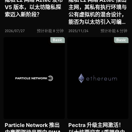
V5 版本，以太坊隐私探
主网，其私有执行环境与
索迈入新阶段？
公有虚拟机的混合设计，
能否为以太坊引入可编程
隐私新范式？
2026/07/27
预计补能 8 分钟
2025/11/24
预计补能 6 分钟
Basic
Basic
Particle Network 推出
Pectra 升级主网激活！